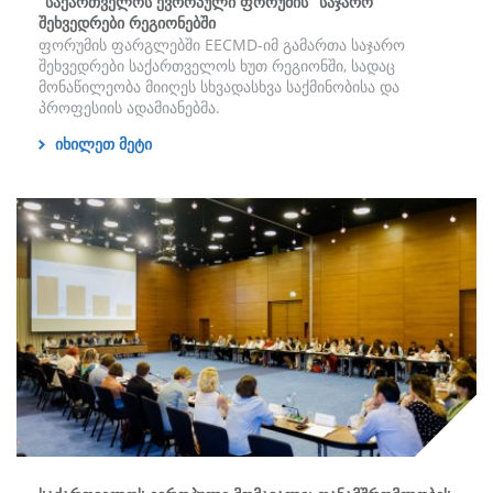
“საქართველოს ევროპული ფორუმის” საჯარო
შეხვედრები რეგიონებში
ფორუმის ფარგლებში EECMD-იმ გამართა საჯარო
შეხვედრები საქართველოს ხუთ რეგიონში, სადაც
მონაწილეობა მიიღეს სხვადასხვა საქმინობისა და
პროფესიის ადამიანებმა.
იხილეთ მეტი