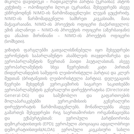
მიკოლა დავიდიუკი – რადიკალური პარტია (უკრაინა); ანტონ
კუჭუხიძე – ოპოზიციური ბლოკი (უკრაინა). შეხვედრებს ასევე
ესწრებოდნენ NIMD-ის წარმომადგენლები: ლევან ცუცქირიძე,
NIMD-ის წარმომადგენელი სამხრეთ კავკასიაში, მაია
მაჭავარაიანი, NIMD-ის პროექტის ოფიცერი (საქართველო);
ემინ ასლანოვი – NIMD-ის პროექტის ოფიცერი (აზერბაიჯანი)
და ანაჰით შირინიანი – NIMD-ის პროექტის ოფიცერი
(სომხეთი).
ვიზიტის ფარგლებში გათვალისწინებული იყო შეხვედრები
ევრონესტის საპარლამენტო ასამბლეის თავჯდომარესა და
ევროპარლამენტის წევრთან ჰაიდი ჰაუტალასთან, ასევე
ევროპარლამენტის სხვა წევრებთან: კატი პირთან
(ნიდერლანდების სამეფოს ლეიბორისტული პარტია) და კლერ
მუდთან (ბრიტანეთის ლეიბორისტული პარტია). დელეგაციის
წევრები შეხვდნენ ევროკავშირის საგარეო საკითხებში
ევროპარლამენტის გენერალური დირექტორატისა (Directorate
General-DG) და სამეზობლო და გაფართოების
მოლაპარაკებებში ევროკომისიის გენერალური
დირექტორატის წარმომადგენლებს. მონაწილეებმა ასევე
გამართეს შეხვედრები რიგ საერთაშორისო ორგანიზაციებსა
და ექსპერტებთან: ევროპული პარტნიორობა
დემოკრატიისთვის (EPD); ევროპული ასოციაცია ადგილობრივი
დემოკრატიისთვის(ALDA); ევროპული კავკასიური სახლი