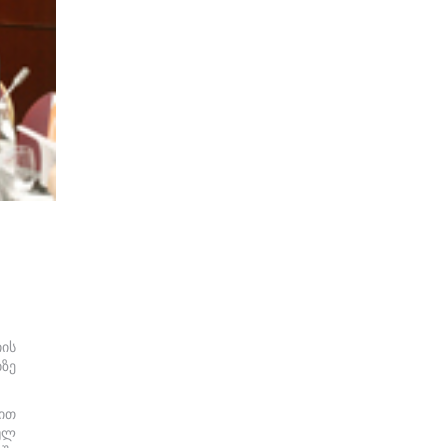
ის
ზე
ით
იულ