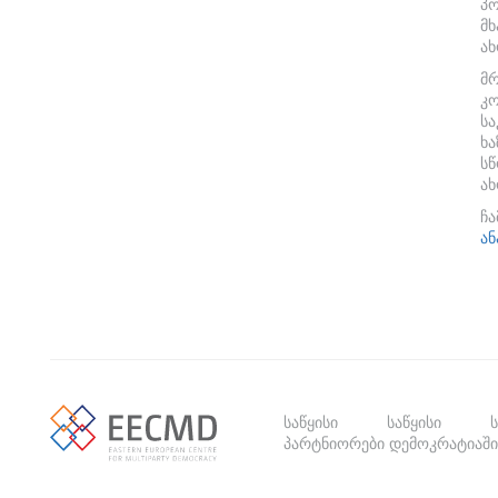
პ
მხ
ა
მ
კ
ს
ხ
ს
ა
ჩ
ა
საწყისი
საწყისი
პარტნიორები დემოკრატიაში