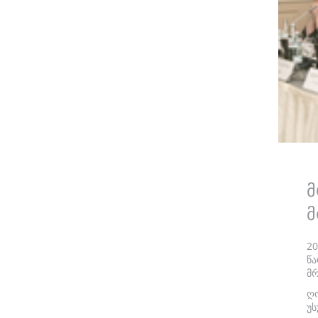
მ
მ
2
წ
მ
ღ
უს