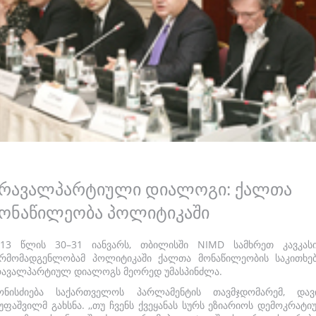
რავალპარტიული დიალოგი: ქალთა
ონაწილეობა პოლიტიკაში
013 წლის 30–31 იანვარს, თბილისში NIMD სამხრეთ კავკასი
არმომადგენლობამ პოლიტიკაში ქალთა მონაწილეობის საკითხებ
რავალპარტიულ დიალოგს მეორედ უმასპინძლა.
ონისძიება საქართველოს პარლამენტის თავმჯდომარემ, დავ
უფაშვილმ გახსნა. ,,თუ ჩვენს ქვეყანას სურს ეზიარიოს დემოკრატ