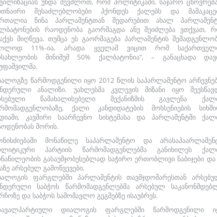
ვილიზაციას უნდა შევძლოთ, რომ პოლიტიკაში, საჯარო ცხოვრება
რთნაირი შესაძლებლობები ჰქონდეს ქალებს და მამაკაცებ
ართალია წინა პარლამენტთან შედარებით ახალ პარლამენტ
ალბატონების რაოდენობა გაორმაგდა ანუ შეიძლება ვთქვათ, რ
აქვს მიღწევა, თუმცა ეს გაორმაგება პარლამენტის შემადგენლო
ხოლოდ 11%-ია, არადა ყველამ ვიცით რომ საქართველ
ოსახლეობის მინიმუმ 50% ქალბატონია“, – განაცხადა დავ
უფაშვილმა.
იალოგზე წარმოდგენილი იყო 2012 წლის საპარლამენტო არჩევნებ
ენდერული ანალიზი. უახლესმა კვლევის მიზანი იყო შეესწავ
რსებული წამახალისებელი მექანიზმის გავლენა ქალ
არმომადგენლობაზე, ქალი კანდიდატების მოხსენიების სიხში
ედიაში, კავშირი საარჩევნო სისტემასა და პარლამენტში ქალ
აოდენობას შორის.
ონისძიებაში მონაწილე საპარლამენტო და არასაპაარლამენ
ოლიტიკური პარტიის წარმომადგენლებმა განიხილეს ქალ
ნაწილეობის გასაუმჯობესებლად საჭირო ერთობლივი ნაბიჯები და
აზე არსებულ გამოწვევები.
იალოგის ფარგლებში პარლამენტის თავმჯდომარესთან არსებუ
ენდერული საბჭოს წარმომადგენლებმა არსებულ საკანონმდებ
რჩოზე და საბჭოს სამომავლო გეგმებზე ისაუბრეს.
რავალპარტიული დიალოგის ფარგლებში წარმოდგენილი ი