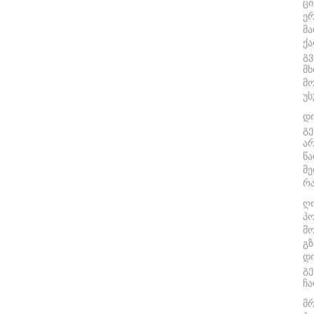
ცი
ე
მ
ქ
გვ
მ
მ
უს
დ
გ
ა
წ
მ
რ
ღ
პ
მო
გზ
დ
გ
ჩა
მ