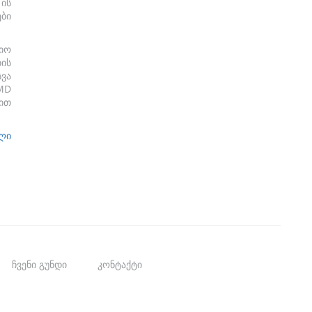
ის
ბი
იო
ის
ვა
MD
ით
ლი
ჩვენი გუნდი
კონტაქტი