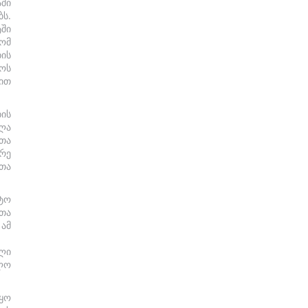
ში
ს.
ში
ომ
ბის
ოს
ით
ის
ლა
თა
რე
თა
ტო
თა
 ამ
ლი
ლო
ყო