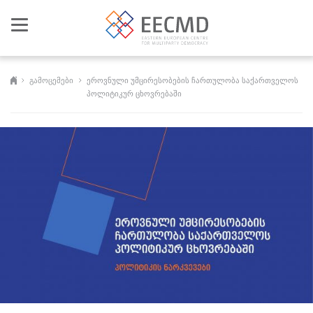
Toggle
navigation
გამოცემები
ეროვნული უმცირესობების ჩართულობა საქართველოს
პოლიტიკურ ცხოვრებაში